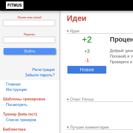
FITMUS
Идеи
Логин или email:
▾ Идея
Пароль:
+2
Процен
Добрый день
+3
Поповой) в 
-1
Проверите и
Новое
Регистрация
Забыли пароль?
Главная
Инструкции
Шаблоны тренировок
▾ Ответ Fitmus
Посмотреть
Тренер (beta-тест)
Список тренеров
▾ Лучшие комментарии
Библиотека