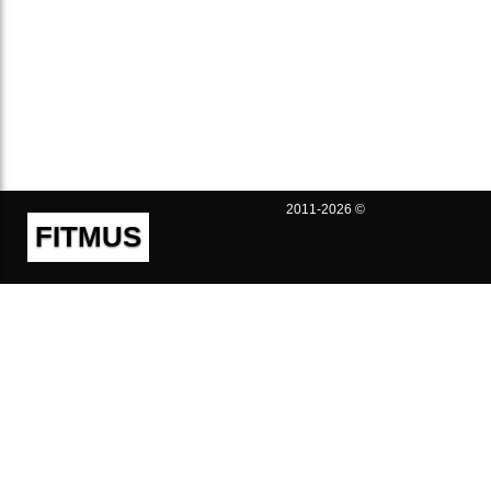
2011-2026 ©
FITMUS
Полезно
Контакты
Пользовательское соглашение
Политика конфиденциальности
Техническая поддержка
Публичная оферта
Предложения и жалобы
support@fitmus.com
Проект