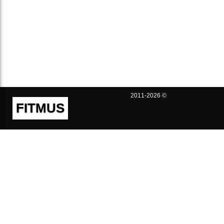
2011-2026 ©
FITMUS
Полезно
Контакты
Пользовательское соглашение
Политика конфиденциальности
Техническая поддержка
Публичная оферта
Предложения и жалобы
support@fitmus.com
Проект