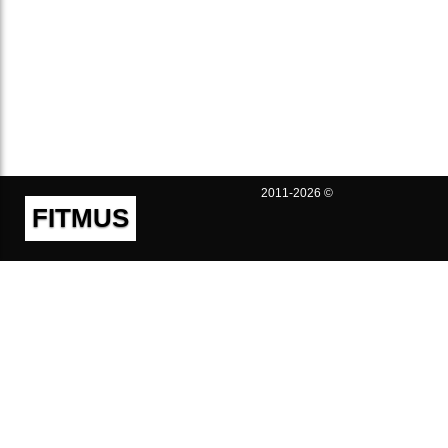
2011-2026 ©
FITMUS
Полезно
Контакты
Пользовательское соглашение
Политика конфиденциальности
Техническая поддержка
Публичная оферта
Предложения и жалобы
support@fitmus.com
Проект