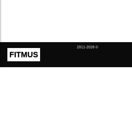
2011-2026 ©
FITMUS
Полезно
Контакты
Пользовательское соглашение
Политика конфиденциальности
Техническая поддержка
Публичная оферта
Предложения и жалобы
support@fitmus.com
Проект
Инструкции