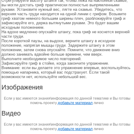
Отрегулируйте высоту штанги так, чтобы лежа на наклонной скамье,
вы могли достать гриф практически полностью выпрямленными
руками. Установите нужный вес, лягте на скамью. Убедитесь, что
верхняя часть груди находится на одной линии с грифом. Возьмите
гриф хватом немного большим ширины плеч, разблокируйте гриф и
зафиксируйте его, держа вытянутыми руками. Это будет вашим
исходным положением.
На вдохе медленно опускайте штангу, пока гриф не коснется верхней
части груди.
После короткой паузы, на выдохе, верните штангу в исходное
положение, напрягая мышцы груди. Задержите штангу в этом
положении, затем снова опускайте. Помните, что движение вниз
должно занимать вдвойне больше времени, чем вверх.
Выполните необходимое число повторений.
Зафиксируйте гриф в стойке, когда закончите упражнение.
Внимание: если вы делаете это упражнение впервые, воспользуйтесь
помощью напарника, который вас подстрахует. Если такой
возможности нет, используйте небольшой вес.
Изображения
Если у вас имеются знания\информация по данной тематике и Вы готовы
добавьте материал
помочь проекту
лично
Видео
Если у вас имеются знания\информация по данной тематике и Вы готовы
добавьте материал
помочь проекту
лично