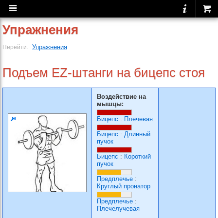
Упражнения
Упражнения
Перейти:
Подъем EZ-штанги на бицепс стоя
Воздействие на
мышцы:
Бицепс
:
Плечевая
Бицепс
:
Длинный
пучок
Бицепс
:
Короткий
пучок
Предплечье
:
Круглый пронатор
Предплечье
:
Плечелучевая