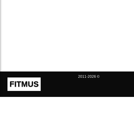
2011-2026 ©
FITMUS
Полезно
Контакты
Пользовательское соглашение
Политика конфиденциальности
Техническая поддержка
Публичная оферта
Предложения и жалобы
support@fitmus.com