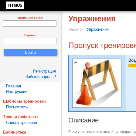
FITMUS
Упражнения
Логин или email:
Упражнения
Перейти:
Пароль:
Пропуск трениров
Воз
Регистрация
Забыли пароль?
Главная
Инструкции
Шаблоны тренировок
Посмотреть
Тренер (beta-тест)
Описание
Список тренеров
Если у вас имеются знания\информаци
Библиотека