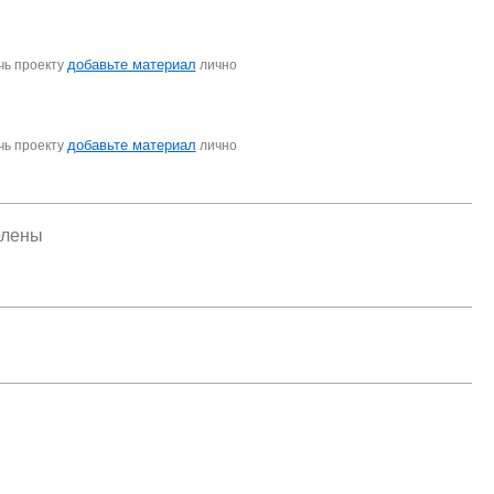
добавьте материал
чь проекту
лично
добавьте материал
чь проекту
лично
елены