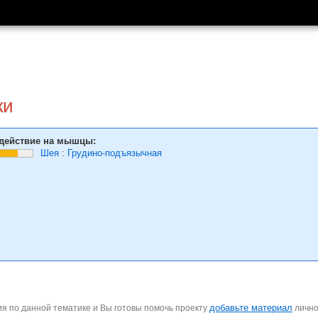
ки
действие на мышцы:
Шея
:
Грудино-подъязычная
добавьте материал
я по данной тематике и Вы готовы помочь проекту
личн