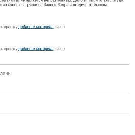
риседаний плие является неправильным. Дело в том, что амплитуда
стив акцент нагрузки на бицепс бедра и ягодичные мышцы.
добавьте материал
чь проекту
лично
добавьте материал
чь проекту
лично
елены