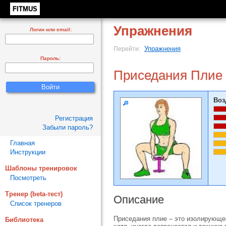
FITMUS
Упражнения
Логин или email:
Упражнения
Перейти:
Пароль:
Приседания Плие
Воз
Регистрация
Забыли пароль?
Главная
Инструкции
Шаблоны тренировок
Посмотреть
Тренер (beta-тест)
Описание
Список тренеров
Приседания плие – это изолирующее
Библиотека