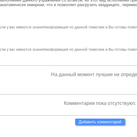
а выполнения данного упражнения со штангой, но этот вид исполнения п
анатомически неверная, что и позволяет разгрузить квадрицепс, переме
сли у вас имеются знания\информация по данной тематике и Вы готовы помо
сли у вас имеются знания\информация по данной тематике и Вы готовы помо
На данный момент лучшие не опред
Комментарии пока отсутствуют.
Добавить комментарий