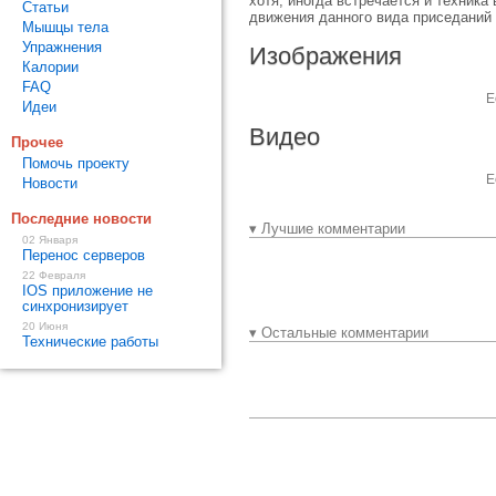
хотя, иногда встречается и техник
Статьи
движения данного вида приседаний 
Мышцы тела
Упражнения
Изображения
Калории
FAQ
Е
Идеи
Видео
Прочее
Помочь проекту
Е
Новости
Последние новости
▾ Лучшие комментарии
02 Января
Перенос серверов
22 Февраля
IOS приложение не
синхронизирует
20 Июня
▾ Остальные комментарии
Технические работы