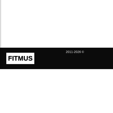
2011-2026 ©
FITMUS
Полезно
Контакты
Пользовательское соглашение
Политика конфиденциальности
Техническая поддержка
Публичная оферта
Предложения и жалобы
support@fitmus.com
Проект