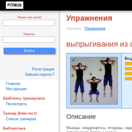
FITMUS
Упражнения
Логин или email:
Упражнения
Перейти:
Пароль:
выпрыгивания из 
Воз
Регистрация
Забыли пароль?
Главная
Инструкции
Шаблоны тренировок
Посмотреть
Тренер (beta-тест)
Описание
Список тренеров
Мышцы: квадрицепсы, ягодицы, зад
Библиотека