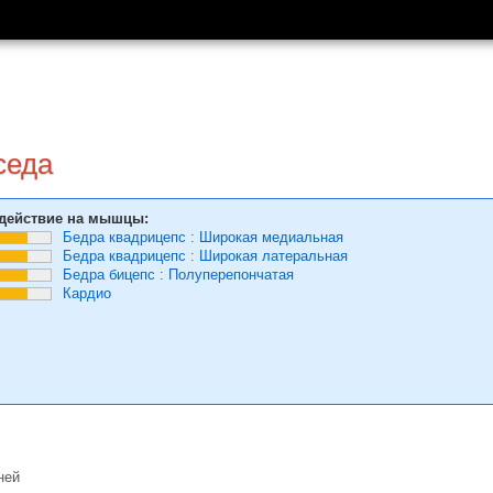
седа
действие на мышцы:
Бедра квадрицепс
:
Широкая медиальная
Бедра квадрицепс
:
Широкая латеральная
Бедра бицепс
:
Полуперепончатая
Кардио
ней