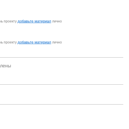
добавьте материал
чь проекту
лично
добавьте материал
чь проекту
лично
елены