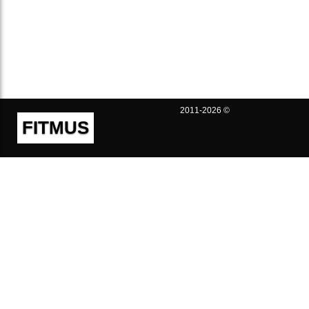
2011-2026 ©
FITMUS
Полезно
Контакты
Пользовательское соглашение
Политика конфиденциальности
Техническая поддержка
Публичная оферта
Предложения и жалобы
support@fitmus.com
Проект
Инструкции