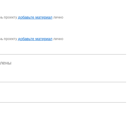
добавьте материал
чь проекту
лично
добавьте материал
чь проекту
лично
елены