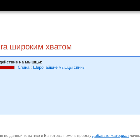
яга широким хватом
действие на мышцы:
Спина
:
Широчайшие мышцы спины
добавьте материал
я по данной тематике и Вы готовы помочь проекту
личн