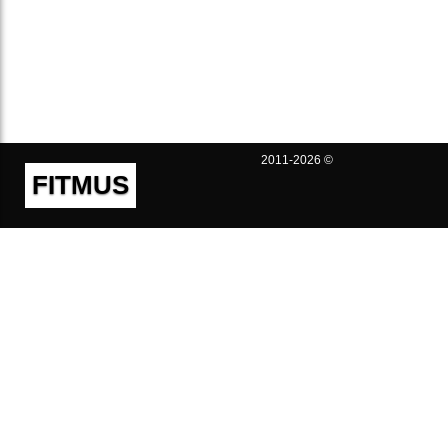
2011-2026 ©
FITMUS
Полезно
Контакты
Пользовательское соглашение
Политика конфиденциальности
Техническая поддержка
Публичная оферта
Предложения и жалобы
support@fitmus.com
Проект
Инструкции