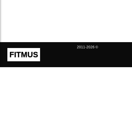
2011-2026 ©
FITMUS
Полезно
Контакты
Пользовательское соглашение
Политика конфиденциальности
Техническая поддержка
Публичная оферта
Предложения и жалобы
support@fitmus.com
Проект
Инструкции