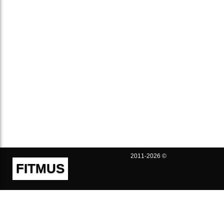
2011-2026 ©
FITMUS
Полезно
Контакты
Пользовательское соглашение
Политика конфиденциальности
Техническая поддержка