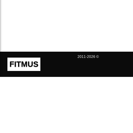
2011-2026 ©
FITMUS
Полезно
Контакты
Пользовательское соглашение
Политика конфиденциальности
Техническая поддержка
Публичная оферта
Предложения и жалобы
support@fitmus.com
Проект