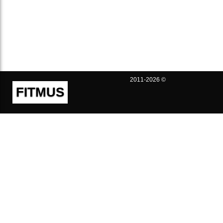
2011-2026 ©
FITMUS
Полезно
Контакты
Пользовательское соглашение
Политика конфиденциальности
Техническая поддержка
Публичная оферта
Предложения и жалобы
support@fitmus.com
Проект
Инструкции