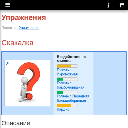
Упражнения
Упражнения
Перейти:
Скакалка
Воздействие на
мышцы:
Голень
:
Икроножная
Голень
:
Камболовидная
Голень
:
Передняя
большеберцовая
Кардио
Описание