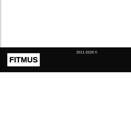
2011-2026 ©
FITMUS
Полезно
Контакты
Пользовательское соглашение
Политика конфиденциальности
Техническая поддержка
Публичная оферта
Предложения и жалобы
support@fitmus.com
Проект