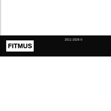
2011-2026 ©
FITMUS
Полезно
Контакты
Пользовательское соглашение
Политика конфиденциальности
Техническая поддержка
Публичная оферта
Предложения и жалобы
support@fitmus.com
Проект
Инструкции