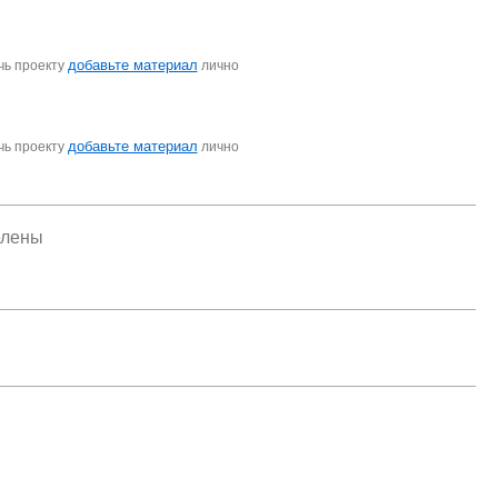
добавьте материал
чь проекту
лично
добавьте материал
чь проекту
лично
елены