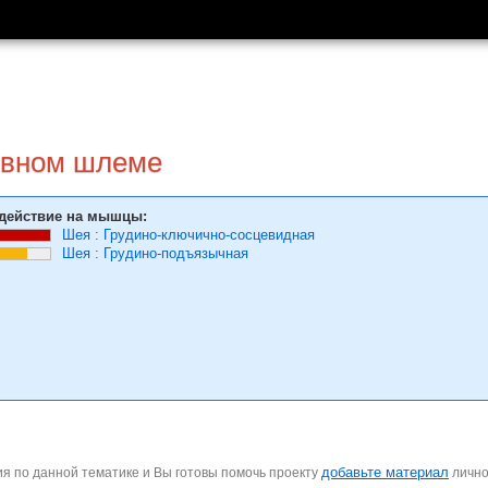
ловном шлеме
действие на мышцы:
Шея
:
Грудино-ключично-сосцевидная
Шея
:
Грудино-подъязычная
добавьте материал
я по данной тематике и Вы готовы помочь проекту
личн