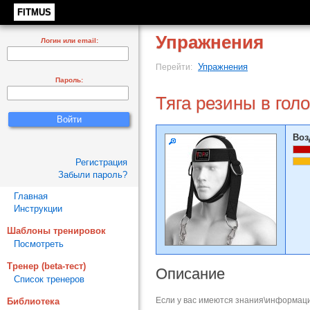
FITMUS
Упражнения
Логин или email:
Упражнения
Перейти:
Пароль:
Тяга резины в го
Воз
Регистрация
Забыли пароль?
Главная
Инструкции
Шаблоны тренировок
Посмотреть
Тренер (beta-тест)
Описание
Список тренеров
Если у вас имеются знания\информаци
Библиотека