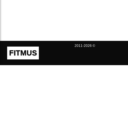
2011-2026 ©
FITMUS
Полезно
Контакты
Пользовательское соглашение
Политика конфиденциальности
Техническая поддержка
Публичная оферта
Предложения и жалобы
support@fitmus.com
Проект
Инструкции