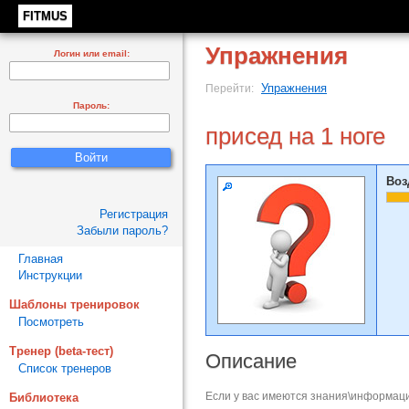
FITMUS
Упражнения
Логин или email:
Упражнения
Перейти:
Пароль:
присед на 1 ноге
Воз
Регистрация
Забыли пароль?
Главная
Инструкции
Шаблоны тренировок
Посмотреть
Тренер (beta-тест)
Описание
Список тренеров
Если у вас имеются знания\информаци
Библиотека