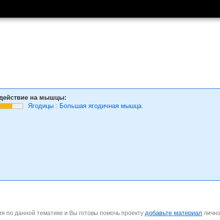
действие на мышцы:
Ягодицы
:
Большая ягодичная мышца.
добавьте материал
я по данной тематике и Вы готовы помочь проекту
личн