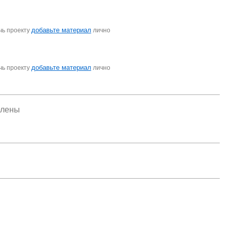
добавьте материал
чь проекту
лично
добавьте материал
чь проекту
лично
елены