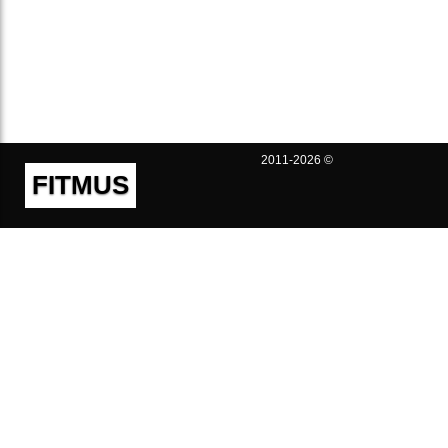
2011-2026 ©
FITMUS
Полезно
Контакты
Пользовательское соглашение
Политика конфиденциальности
Техническая поддержка
Публичная оферта
Предложения и жалобы
support@fitmus.com
Проект
Инструкции