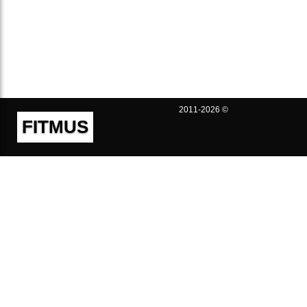
2011-2026 ©
FITMUS
Полезно
Контакты
Пользовательское соглашение
Политика конфиденциальности
Техническая поддержка
Публичная оферта
Предложения и жалобы
support@fitmus.com
Проект
Инструкции