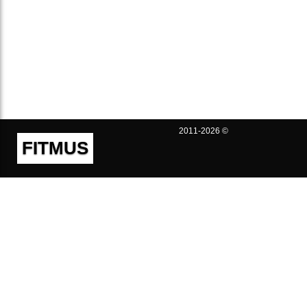
2011-2026 ©
FITMUS
Полезно
Контакты
Пользовательское соглашение
Политика конфиденциальности
Техническая поддержка
Публичная оферта
Предложения и жалобы
support@fitmus.com
Проект