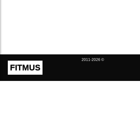
2011-2026 ©
FITMUS
Полезно
Контакты
Пользовательское соглашение
Политика конфиденциальности
Техническая поддержка
Публичная оферта
Предложения и жалобы
support@fitmus.com
Проект