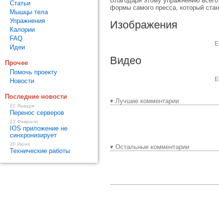
Благодаря этому упражнению всего
Статьи
формы самого пресса, который стане
Мышцы тела
Упражнения
Изображения
Калории
FAQ
Е
Идеи
Видео
Прочее
Помочь проекту
Е
Новости
Последние новости
▾ Лучшие комментарии
02 Января
Перенос серверов
22 Февраля
IOS приложение не
синхронизирует
20 Июня
▾ Остальные комментарии
Технические работы