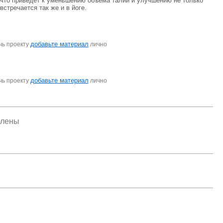
 что приведет к уменьшению объема талии и улучшению не только
стречается так же и в йоге.
добавьте материал
чь проекту
лично
добавьте материал
чь проекту
лично
елены