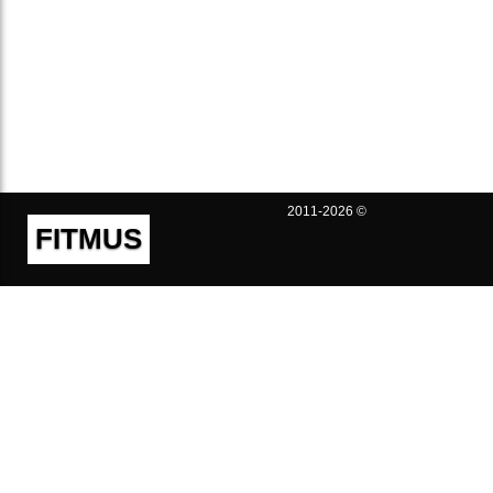
2011-2026 ©
FITMUS
Полезно
Контакты
Пользовательское соглашение
Политика конфиденциальности
Техническая поддержка
Публичная оферта
Предложения и жалобы
support@fitmus.com
Проект