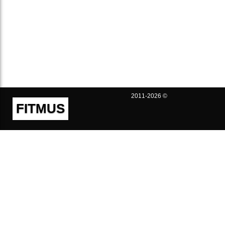
2011-2026 ©
FITMUS
Полезно
Контакты
Пользовательское соглашение
Политика конфиденциальности
Техническая поддержка
Публичная оферта
Предложения и жалобы
support@fitmus.com
Проект