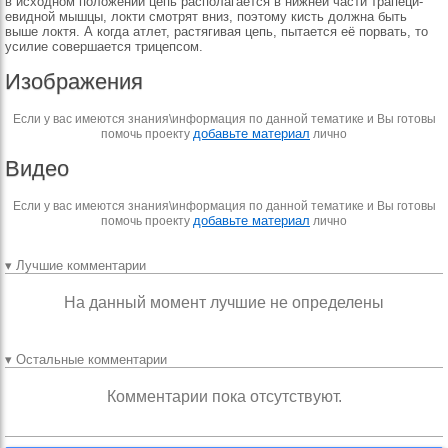
в исходном по­ложении цепь располагает­ся в нижней части трапеци­
евидной мышцы, локти смотрят вниз, поэтому кисть должна быть
выше локтя. А когда атлет, рас­тягивая цепь, пытается её порвать, то
усилие совер­шается трицепсом.
Изображения
Если у вас имеются знания\информация по данной тематике и Вы готовы
добавьте материал
помочь проекту
лично
Видео
Если у вас имеются знания\информация по данной тематике и Вы готовы
добавьте материал
помочь проекту
лично
▾ Лучшие комментарии
На данный момент лучшие не определены
▾ Остальные комментарии
Комментарии пока отсутствуют.