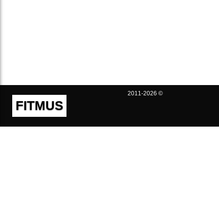
2011-2026 ©
FITMUS
Полезно
Контакты
Пользовательское соглашение
Политика конфиденциальности
Техническая поддержка
Публичная оферта
Предложения и жалобы
support@fitmus.com
Проект