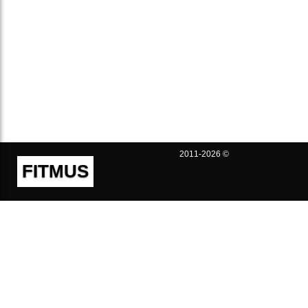
2011-2026 ©
FITMUS
Полезно
Контакты
Пользовательское соглашение
Политика конфиденциальности
Техническая поддержка
Публичная оферта
Предложения и жалобы
support@fitmus.com