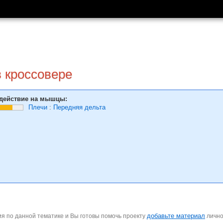
в кроссовере
действие на мышцы:
Плечи
:
Передняя дельта
добавьте материал
я по данной тематике и Вы готовы помочь проекту
личн