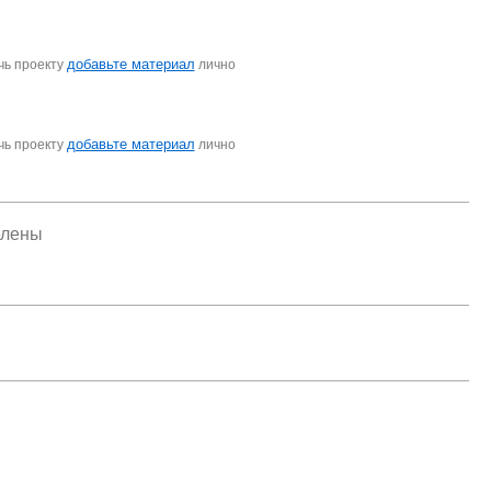
добавьте материал
чь проекту
лично
добавьте материал
чь проекту
лично
елены