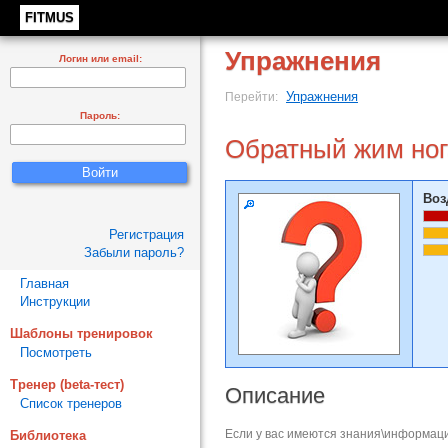
FITMUS
Упражнения
Логин или email:
Упражнения
Перейти:
Пароль:
Обратный жим но
Воз
Регистрация
Забыли пароль?
Главная
Инструкции
Шаблоны тренировок
Посмотреть
Тренер (beta-тест)
Описание
Список тренеров
Если у вас имеются знания\информаци
Библиотека