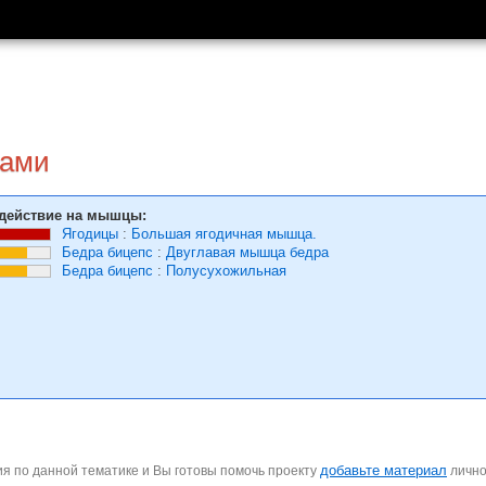
гами
действие на мышцы:
Ягодицы
:
Большая ягодичная мышца.
Бедра бицепс
:
Двуглавая мышца бедра
Бедра бицепс
:
Полусухожильная
добавьте материал
я по данной тематике и Вы готовы помочь проекту
личн