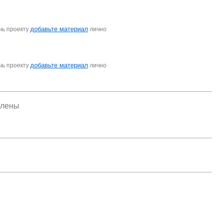
добавьте материал
чь проекту
лично
добавьте материал
чь проекту
лично
елены