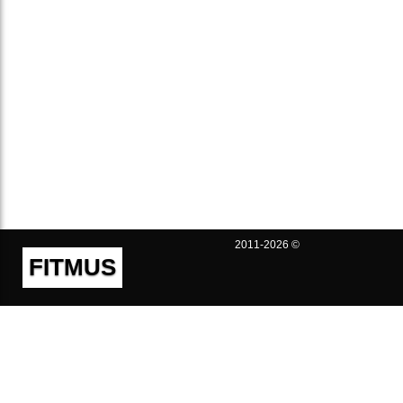
2011-2026 ©
FITMUS
Полезно
Контакты
Пользовательское соглашение
Политика конфиденциальности
Техническая поддержка
Публичная оферта
Предложения и жалобы
support@fitmus.com