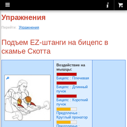
Упражнения
Упражнения
Перейти:
Подъем EZ-штанги на бицепс в
скамье Скотта
Воздействие на
мышцы:
Бицепс
:
Плечевая
Бицепс
:
Длинный
пучок
Бицепс
:
Короткий
пучок
Предплечье
:
Круглый пронатор
Предплечье
: