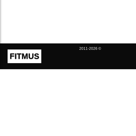
2011-2026 ©
FITMUS
Полезно
Контакты
Пользовательское соглашение
Политика конфиденциальности
Техническая поддержка
Публичная оферта
Предложения и жалобы
support@fitmus.com
Проект
Инструкции