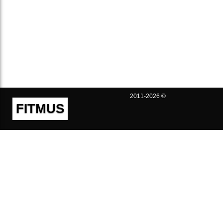
2011-2026 ©
FITMUS
Полезно
Контакты
Пользовательское соглашение
Политика конфиденциальности
Техническая поддержка
Публичная оферта
Предложения и жалобы
support@fitmus.com
Проект