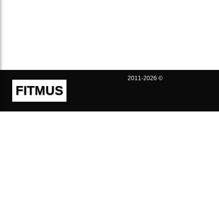
2011-2026 ©
FITMUS
Полезно
Контакты
Пользовательское соглашение
Политика конфиденциальности
Техническая поддержка
Публичная оферта
Предложения и жалобы
support@fitmus.com
Проект
Инструкции