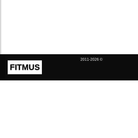
2011-2026 ©
FITMUS
Полезно
Контакты
Пользовательское соглашение
Политика конфиденциальности
Техническая поддержка
Публичная оферта
Предложения и жалобы
support@fitmus.com
Проект