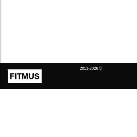
2011-2026 ©
FITMUS
Полезно
Контакты
Пользовательское соглашение
Политика конфиденциальности
Техническая поддержка
Публичная оферта
Предложения и жалобы
support@fitmus.com