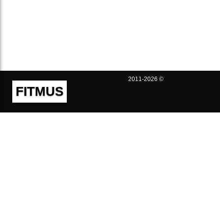
2011-2026 ©
FITMUS
Полезно
Контакты
Пользовательское соглашение
Политика конфиденциальности
Техническая поддержка
Публичная оферта
Предложения и жалобы
support@fitmus.com
Проект
Инструкции