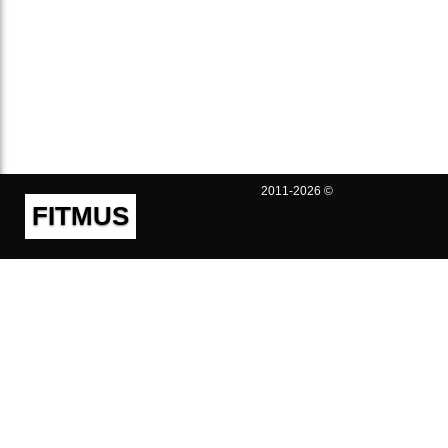
2011-2026 ©
FITMUS
Полезно
Контакты
Пользовательское соглашение
Политика конфиденциальности
Техническая поддержка
Публичная оферта
Предложения и жалобы
support@fitmus.com
Проект