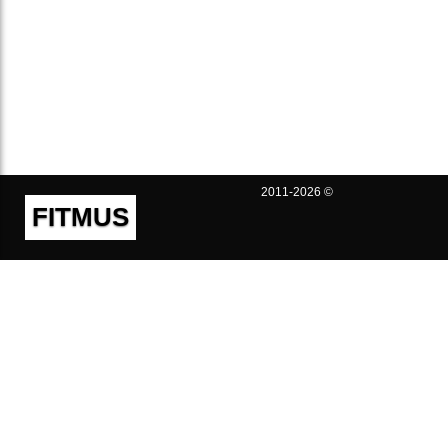
2011-2026 ©
FITMUS
Полезно
Контакты
Пользовательское соглашение
Политика конфиденциальности
Техническая поддержка
Публичная оферта
Предложения и жалобы
support@fitmus.com
Проект