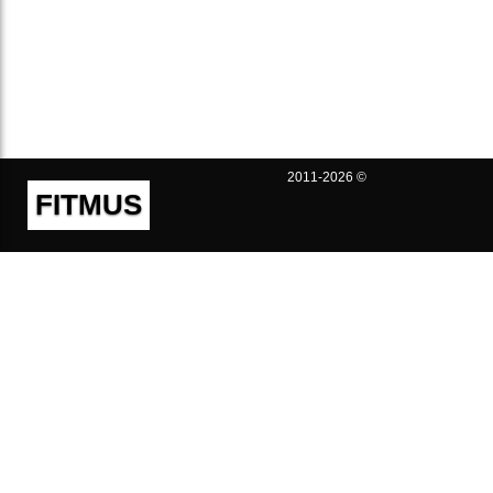
2011-2026 ©
FITMUS
Полезно
Контакты
Пользовательское соглашение
Политика конфиденциальности
Техническая поддержка
Публичная оферта
Предложения и жалобы
support@fitmus.com
Проект
Инструкции