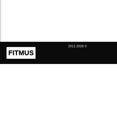
2011-2026 ©
FITMUS
Полезно
Контакты
Пользовательское соглашение
Политика конфиденциальности
Техническая поддержка
Публичная оферта
Предложения и жалобы
support@fitmus.com
Проект
Инструкции