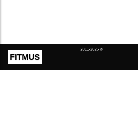
2011-2026 ©
FITMUS
Полезно
Контакты
Пользовательское соглашение
Политика конфиденциальности
Техническая поддержка
Публичная оферта
Предложения и жалобы
support@fitmus.com
Проект
Инструкции