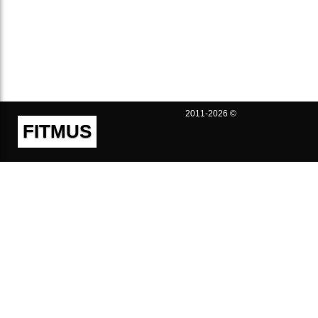
2011-2026 ©
FITMUS
Полезно
Контакты
Пользовательское соглашение
Политика конфиденциальности
Техническая поддержка
Публичная оферта
Предложения и жалобы
support@fitmus.com
Проект
Инструкции