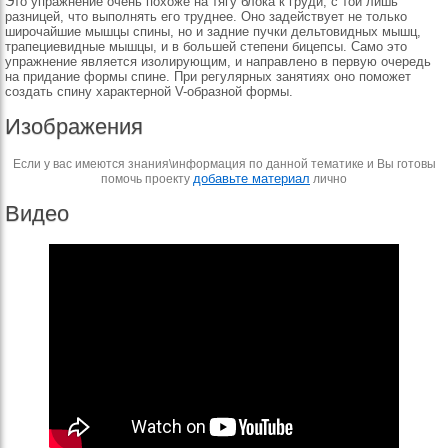
Это упражнение очень похоже на тягу блока к груди, с той лишь
разницей, что выполнять его труднее. Оно задействует не только
широчайшие мышцы спины, но и задние пучки дельтовидных мышц,
трапециевидные мышцы, и в большей степени бицепсы. Само это
упражнение является изолирующим, и направлено в первую очередь
на придание формы спине. При регулярных занятиях оно поможет
создать спину характерной V-образной формы.
Изображения
Если у вас имеются знания\информация по данной тематике и Вы готовы
добавьте материал
помочь проекту
лично
Видео