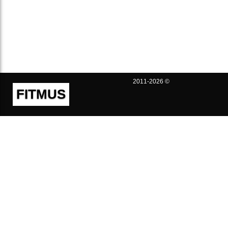
2011-2026 ©
FITMUS
Полезно
Контакты
Пользовательское соглашение
Политика конфиденциальности
Техническая поддержка
Публичная оферта
Предложения и жалобы
support@fitmus.com
Проект
Инструкции