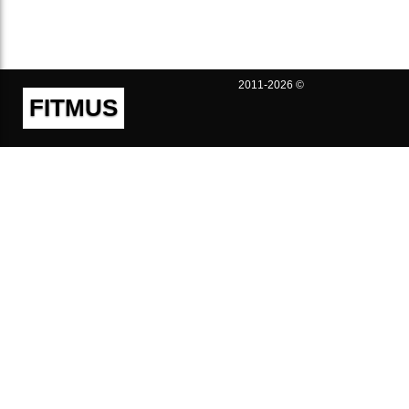
2011-2026 ©
FITMUS
Полезно
Контакты
Пользовательское соглашение
Политика конфиденциальности
Техническая поддержка
Публичная оферта
Предложения и жалобы
support@fitmus.com
Проект
Инструкции
Для разработчиков
FAQ (Вопросы и Ответы)